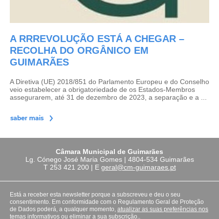
A RRREVOLUÇÃO ESTÁ A CHEGAR –
RECOLHA DO ORGÂNICO EM
GUIMARÃES
A Diretiva (UE) 2018/851 do Parlamento Europeu e do Conselho
veio estabelecer a obrigatoriedade de os Estados-Membros
assegurarem, até 31 de dezembro de 2023, a separação e a ...
Câmara Municipal de Guimarães
Lg. Cónego José Maria Gomes | 4804-534 Guimarães
T
253 421 200
| E
geral@cm-guimaraes.pt
Está a receber esta newsletter porque a subscreveu e deu o seu
consentimento. Em conformidade com o Regulamento Geral de Proteção
de Dados poderá, a qualquer momento,
atualizar as suas preferências nos
temas informativos ou eliminar a sua subscrição.
.