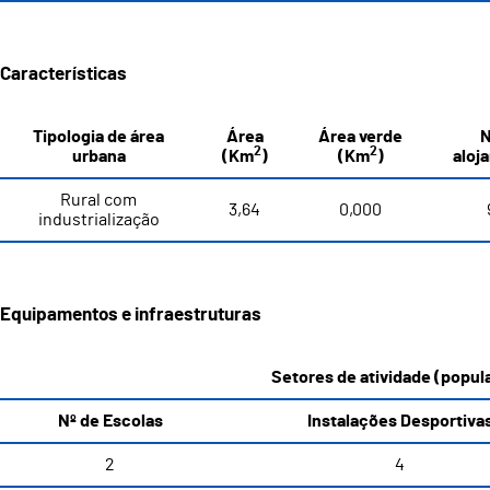
Características
Tipologia de área
Área
Área verde
N
2
2
urbana
(Km
)
(Km
)
aloj
Rural com
3,64
0,000
industrialização
Equipamentos e infraestruturas
Setores de atividade (popula
Nº de Escolas
Instalações Desportiva
2
4