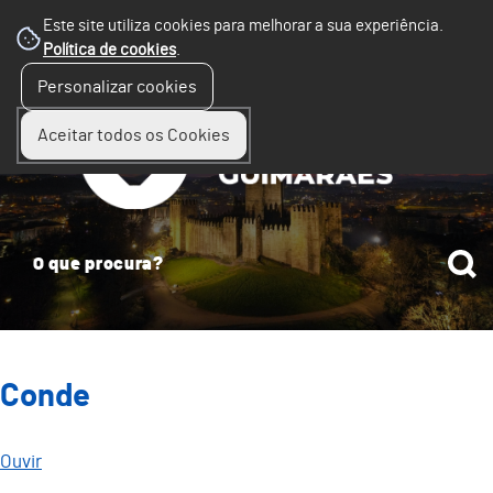
Este site utiliza cookies para melhorar a sua experiência.
Política de cookies
.
☰
Personalizar cookies
Menu
Aceitar todos os Cookies
Conde
Ouvir