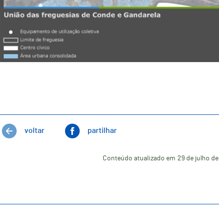
voltar
partilhar
Conteúdo atualizado em
29 de julho d