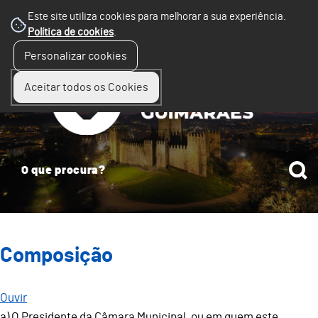
Este site utiliza cookies para melhorar a sua experiência.
Política de cookies
.
☰
Personalizar cookies
Menu
Aceitar todos os Cookies
Composição
Ouvir
a) O Presidente da Câmara Municipal, ou em quem este