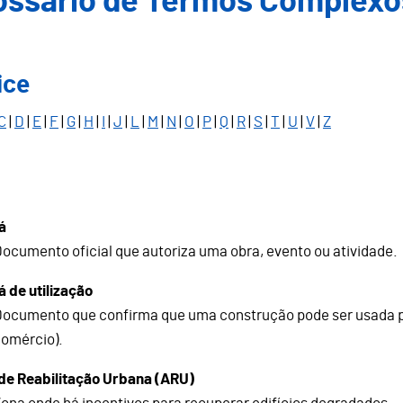
ossário de Termos Complexo
ice
C
|
D
|
E
|
F
|
G
|
H
|
I
|
J
|
L
|
M
|
N
|
O
|
P
|
Q
|
R
|
S
|
T
|
U
|
V
|
Z
á
ocumento oficial que autoriza uma obra, evento ou atividade.
á de utilização
ocumento que confirma que uma construção pode ser usada par
comércio).
de Reabilitação Urbana (ARU)