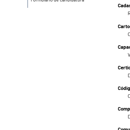
Formulário de candidatura
Cadas
R
Carto
C
Capac
V
Certi
D
Códig
C
Compr
Comun