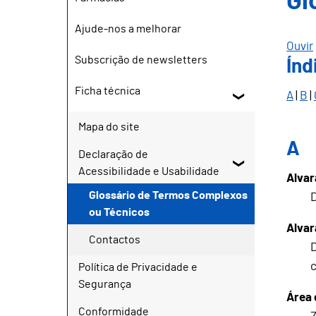
Gl
Ajude-nos a melhorar
Ouvir
Subscrição de newsletters
Índ
Ficha técnica
A
|
B
|
Mapa do site
A
Declaração de
Acessibilidade e Usabilidade
Alvar
Glossário de Termos Complexos
D
ou Técnicos
Alvar
Contactos
D
Política de Privacidade e
Segurança
Área 
Conformidade