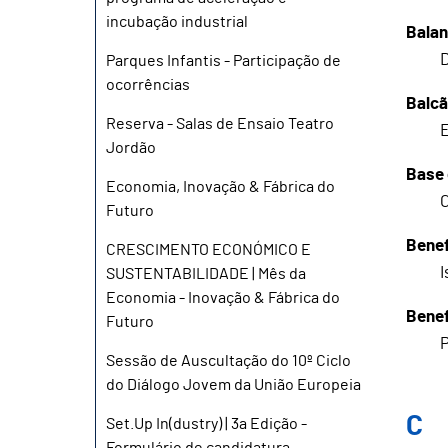
incubação industrial
Balan
D
Parques Infantis - Participação de
ocorrências
Balcã
Reserva - Salas de Ensaio Teatro
E
Jordão
Base 
Economia, Inovação & Fábrica do
C
Futuro
Benef
CRESCIMENTO ECONÓMICO E
I
SUSTENTABILIDADE | Mês da
Economia - Inovação & Fábrica do
Benef
Futuro
P
Sessão de Auscultação do 10º Ciclo
do Diálogo Jovem da União Europeia
C
Set.Up In(dustry) | 3a Edição -