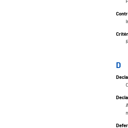
P
Cont
I
Crité
R
D
Decla
C
Decla
A
Defer