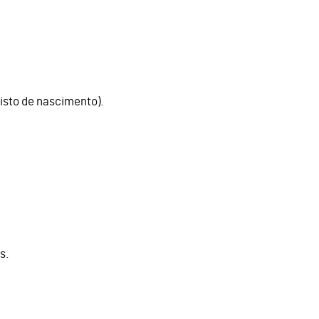
isto de nascimento).
.
.
s.