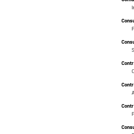
I
Consu
P
Consu
S
Contr
C
Cont
A
Contr
P
Consu