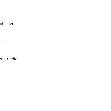
úblicas.
io.
onstrução.