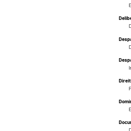
E
Delib
D
Desp
D
Desp
I
Direi
P
Domín
E
Docum