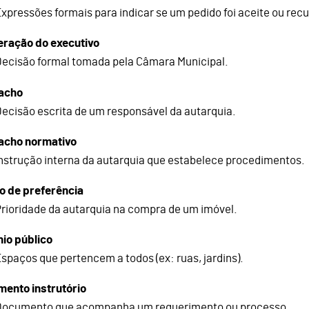
xpressões formais para indicar se um pedido foi aceite ou rec
eração do executivo
ecisão formal tomada pela Câmara Municipal.
acho
ecisão escrita de um responsável da autarquia.
acho normativo
nstrução interna da autarquia que estabelece procedimentos.
to de preferência
rioridade da autarquia na compra de um imóvel.
io público
spaços que pertencem a todos (ex: ruas, jardins).
ento instrutório
Documento que acompanha um requerimento ou processo.