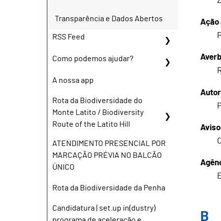
Z
Transparência e Dados Abertos
Ação 
P
RSS Feed
Aver
Como podemos ajudar?
R
A nossa app
Autor
Rota da Biodiversidade do
P
Monte Latito / Biodiversity
Route of the Latito Hill
Aviso
ATENDIMENTO PRESENCIAL POR
MARCAÇÃO PRÉVIA NO BALCÃO
Agênc
ÚNICO
E
Rota da Biodiversidade da Penha
Candidatura | set.up in(dustry)
B
programa de aceleração e