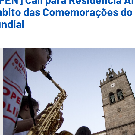
PEN] Call para Residência Ar
bito das Comemorações do 
ndial