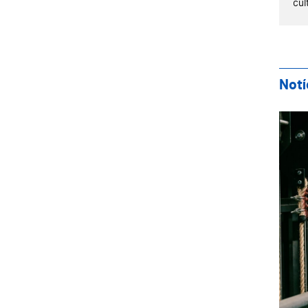
cul
Notí
Tea