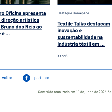
ro Oficina apresenta
Destaque Homepage
 direção artística
Textile Talks destacam
Bruno dos Reis ao
inovação e
e ...
sustentabilidade na
indústria têxtil em ...
22
out
voltar
partilhar
Conteúdo atualizado em
14 de junho de 2024
às