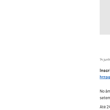
14
jun
Inscr
http
No âm
setem
Até 2