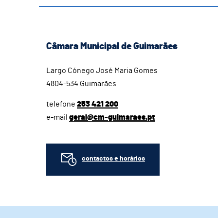
Câmara Municipal de Guimarães
Largo Cónego José Maria Gomes
4804-534 Guimarães
telefone
253 421 200
e-mail
geral@cm-guimaraes.pt
contactos e horários