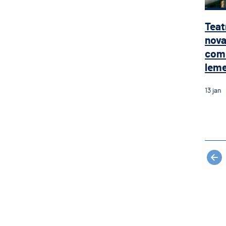
Teat
nova
com 
leme 
13
jan