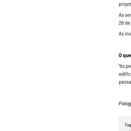
proje
As se
26 de 
As in
O que
"As p
edifí
passa
Fotog