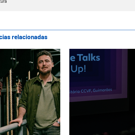
tura
cias relacionadas
tro Oficina apresenta nova direção artísti
Textile Talks destac