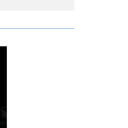
ca com Bruno dos Reis ao leme e convida pa
am inovação e sustentabilidade na indústr