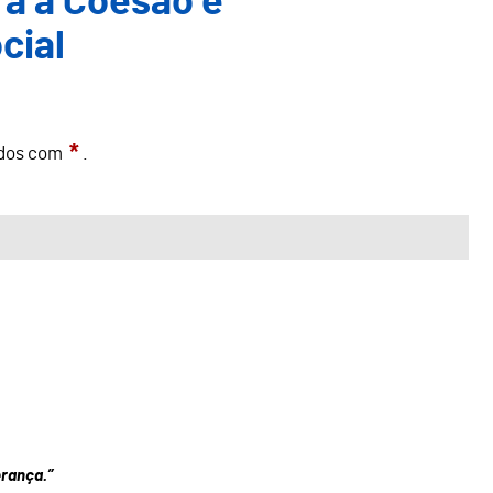
ra a Coesão e
cial
*
ados com
.
rança.”