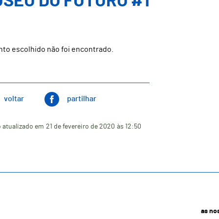
SEU DO FUTURO #1
nto escolhido não foi encontrado.
voltar
partilhar
 atualizado em
21 de fevereiro de 2020
às 12:50
as no