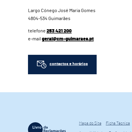
Largo Cónego José Maria Gomes
4804-534 Guimarães
telefone
253 421 200
e-mail
geral@cm-guimaraes.pt
contactos e horários
Mapa do Site
Ficha Técnica