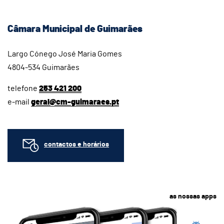
Câmara Municipal de Guimarães
Largo Cónego José Maria Gomes
4804-534 Guimarães
telefone
253 421 200
e-mail
geral@cm-guimaraes.pt
contactos e horários
as nossas apps