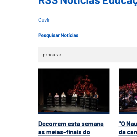
RSS Notícias Educa
Ouvir
Pesquisar Notícias
Decorrem esta semana as m
"O N
Decorrem esta semana
"O Nau
as meias-finais do
da can