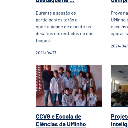
Destaque na ...
Olimpí
Durante a sessão os
Prova na
participantes terão a
UMinho t
oportunidade de discutir os
escolas
desafios enfrentados no que
apurar-se
tange à ...
2024/04/
2024/04/17
CCVG e Escola de Ciência
Proj
CCVG e Escola de
Proje
Ciências da UMinho
Intelig