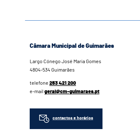
Câmara Municipal de Guimarães
Largo Cónego José Maria Gomes
4804-534 Guimarães
telefone
253 421 200
e-mail
geral@cm-guimaraes.pt
contactos e horários