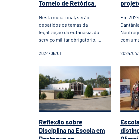
Torneio de Retórica.
projeto
Nesta meia-final, serão
Em 2024 
debatidos os temas da
Cantânia
legalização da eutanásia, do
Naufrágio
serviço militar obrigatório, ...
com uma 
2024/05/01
2024/04/
Reflexão sobre Disciplin
Esco
Reflexão sobre
Escol
Disciplina na Escola em
distin