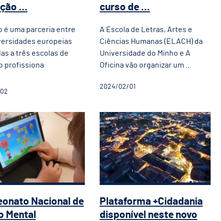
ão ...
curso de ...
o é uma parceria entre
A Escola de Letras, Artes e
versidades europeias
Ciências Humanas (ELACH) da
as a três escolas de
Universidade do Minho e A
 profissiona
Oficina vão organizar um ...
2024/02/01
/02
fantil em Brito
eonato Nacional de Cálculo Mental 
Plataforma +Cidadan
onato Nacional de
Plataforma +Cidadania
o Mental
disponível neste novo