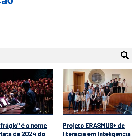
ção
eias-finais do Torneio de Retórica
aufrágio" é o nome da cantata de 20
Projeto ERASMUS+ de
frágio" é o nome
Projeto ERASMUS+ de
tata de 2024 do
literacia em Inteligência