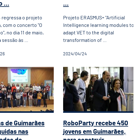
 ...
...
regressa o projeto
Projeto ERASMUS+ "Artificial
, com o concerto "O
Intelligence learning modules to
", no dia 11 de maio,
adapt VET to the digital
sessão às ...
transformation of ...
26
2024/04/24
a na Escola em Destaque na Sessão E
las de Guimarães distinguidas nas O
RoboParty recebe 45
as de Guimarães
RoboParty recebe 450
guidas nas
jovens em Guimarães,