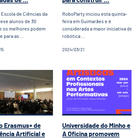
adas de ...
para construir ...
 Escola de Ciências da
RoboParty iniciou esta quinta-
eve alunos de 30
feira em Guimarães e é
 e os melhores podem
considerada a maior iniciativa de
 para as ...
robótica ...
15
2024/03/21
s da UMinho promovem iniciativa edu
eto Erasmus+ de Inteligência Artifici
Universidade do Min
to Erasmus+ de
Universidade do Minho e
ência Artificial e
A Oficina promovem