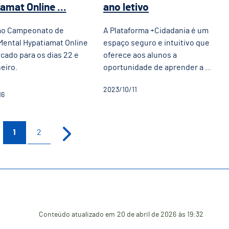
amat Online ...
ano letivo
mo Campeonato de
A Plataforma +Cidadania é um
Mental Hypatiamat Online
espaço seguro e intuitivo que
cado para os dias 22 e
oferece aos alunos a
neiro.
oportunidade de aprender a ...
2023/10/11
16
1
2
Conteúdo atualizado em
20 de abril de 2026
às 19:32