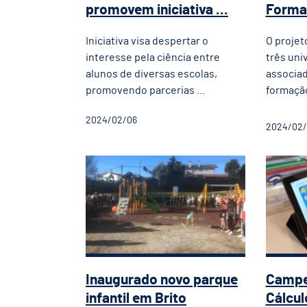
promovem iniciativa ...
Formaç
Iniciativa visa despertar o
O projet
interesse pela ciência entre
três uni
alunos de diversas escolas,
associad
promovendo parcerias ...
formação
2024/02/06
2024/02
Inaugurado novo parque in
Camp
Inaugurado novo parque
Campe
infantil em Brito
Cálcul