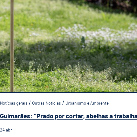
Notícias gerais
Outras Notícias
Urbanismo e Ambiente
Guimarães: “Prado por cortar, abelhas a trabalha
24
abr