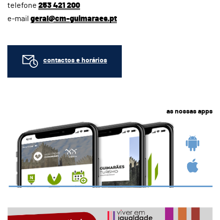
telefone
253 421 200
e-mail
geral@cm-guimaraes.pt
contactos e horários
as nossas apps