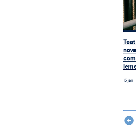
Teat
nova
com 
leme 
13
jan