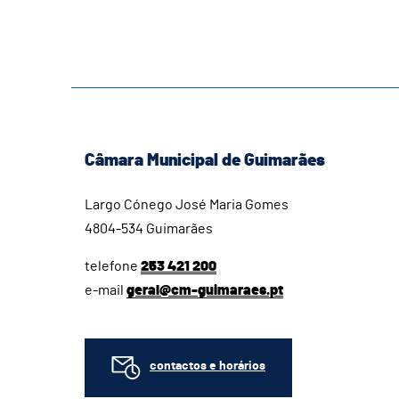
Câmara Municipal de Guimarães
Largo Cónego José Maria Gomes
4804-534 Guimarães
telefone
253 421 200
e-mail
geral@cm-guimaraes.pt
contactos e horários