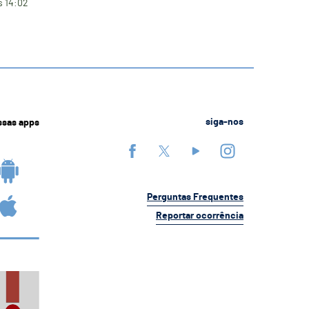
s 14:02
ssas apps
siga-nos
Perguntas Frequentes
Reportar ocorrência