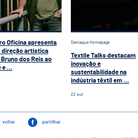
ro Oficina apresenta
Destaque Homepage
 direção artística
Textile Talks destacam
Bruno dos Reis ao
inovação e
e ...
sustentabilidade na
indústria têxtil em ...
22
out
voltar
partilhar