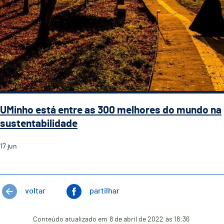
UMinho está entre as 300 melhores do mundo na
sustentabilidade
17
jun
voltar
partilhar
Conteúdo atualizado em
8 de abril de 2022
às 18:36