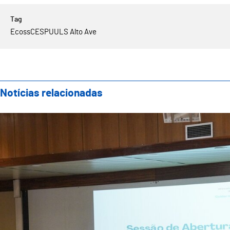
Ecoss
CESPU
ULS Alto Ave
Notícias relacionadas
“Cuidados ao ritmo da inovação” foi o mote do VII E