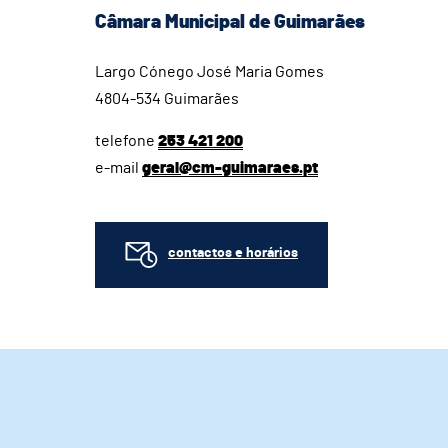
Câmara Municipal de Guimarães
Largo Cónego José Maria Gomes
4804-534 Guimarães
telefone
253 421 200
e-mail
geral@cm-guimaraes.pt
contactos e horários