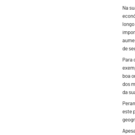
Na su
econó
longo
impor
aumen
de se
Para 
exemp
boa o
dos m
da su
Peran
este 
geogra
Apesa