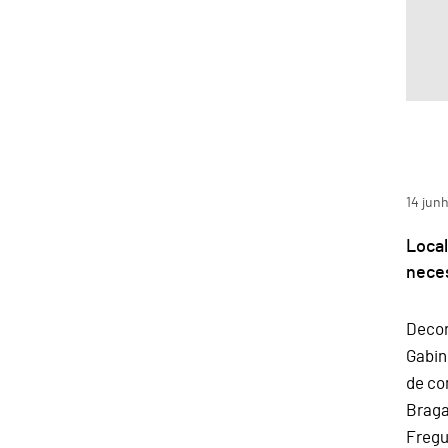
14
jun
Local
nece
Decor
Gabin
de co
Braga
Fregu