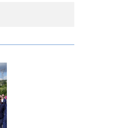
ado este sábado o Memorial do Garfeiro e 
nova centralidade