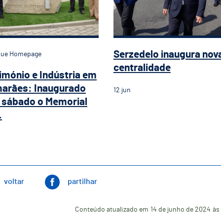
Serzedelo inaugura nov
que Homepage
centralidade
imónio e Indústria em
arães: Inaugurado
12
jun
 sábado o Memorial
.
voltar
partilhar
Conteúdo atualizado em
14 de junho de 2024
às