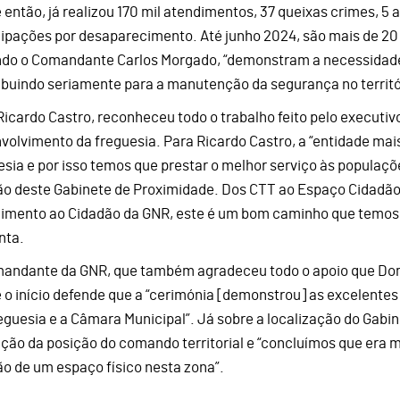
 então, já realizou 170 mil atendimentos, 37 queixas crimes, 5 
cipações por desaparecimento. Até junho 2024, são mais de 20
do o Comandante Carlos Morgado, “demonstram a necessidade e
ibuindo seriamente para a manutenção da segurança no territó
Ricardo Castro, reconheceu todo o trabalho feito pelo execut
volvimento da freguesia. Para Ricardo Castro, a “entidade mai
esia e por isso temos que prestar o melhor serviço às populaçõe
ão deste Gabinete de Proximidade. Dos CTT ao Espaço Cidadão,
imento ao Cidadão da GNR, este é um bom caminho que temos p
nta.
andante da GNR, que também agradeceu todo o apoio que Do
 o início defende que a “cerimónia [demonstrou] as excelentes 
eguesia e a Câmara Municipal”. Já sobre a localização do Gabine
ação da posição do comando territorial e “concluímos que era 
ão de um espaço físico nesta zona”.