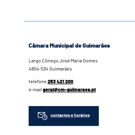
Câmara Municipal de Guimarães
Largo Cónego José Maria Gomes
4804-534 Guimarães
telefone
253 421 200
e-mail
geral@cm-guimaraes.pt
contactos e horários