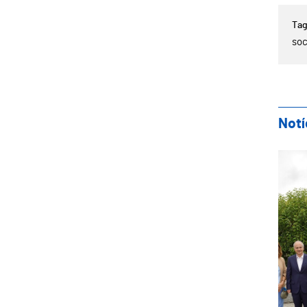
so
Notí
Pat