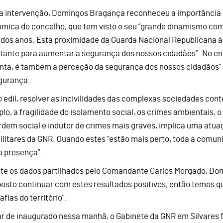
a intervenção, Domingos Bragança reconheceu a importância d
mica do concelho, que tem visto o seu “grande dinamismo com
 dos anos. Esta proximidade da Guarda Nacional Republicana à
tante para aumentar a segurança dos nossos cidadãos”. No ent
ta, é também a perceção da segurança dos nossos cidadãos”
gurança.
o edil, resolver as incivilidades das complexas sociedades co
lo, a fragilidade do isolamento social, os crimes ambientais,
rdem social e indutor de crimes mais graves, implica uma atua
ilitares da GNR. Quando estes “estão mais perto, toda a comun
a presença”.
te os dados partilhados pelo Comandante Carlos Morgado, Do
posto continuar com estes resultados positivos, então temos q
fias do território”.
r de inaugurado nessa manhã, o Gabinete da GNR em Silvares f