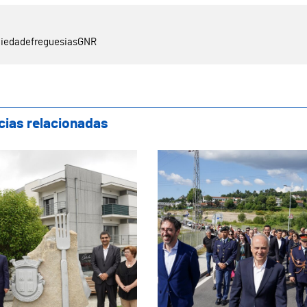
ciedade
freguesias
GNR
cias relacionadas
rimónio e Indústria em Guimarães: Inaugur
Serzedelo inaugura 