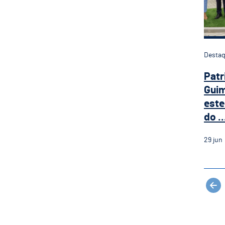
Desta
Patr
Guim
este
do ..
29
jun