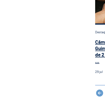
Desta
Câma
Guim
de 2
...
29
jul