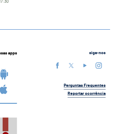
17:30
ssas apps
siga-nos
Perguntas Frequentes
Reportar ocorrência