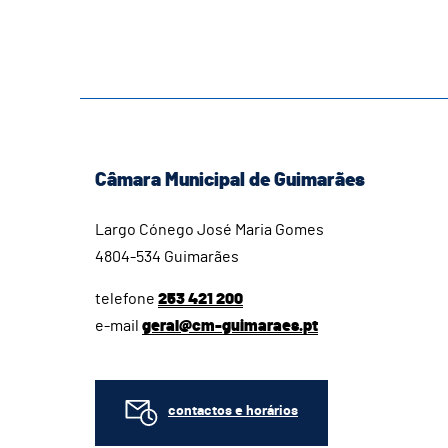
Câmara Municipal de Guimarães
Largo Cónego José Maria Gomes
4804-534 Guimarães
telefone
253 421 200
e-mail
geral@cm-guimaraes.pt
contactos e horários