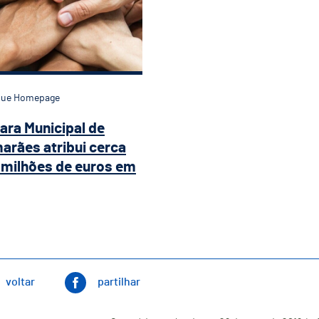
que Homepage
ra Municipal de
arães atribui cerca
 milhões de euros em
voltar
partilhar