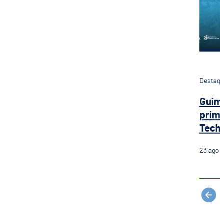
Desta
Guim
prim
Tech
23
ago