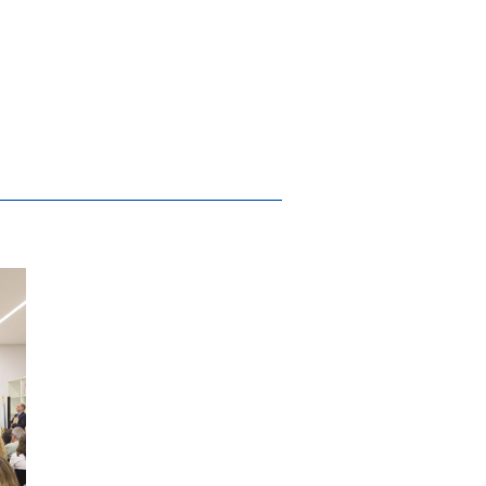
rs Startup Week
 de solidariedade social ascende a mais de