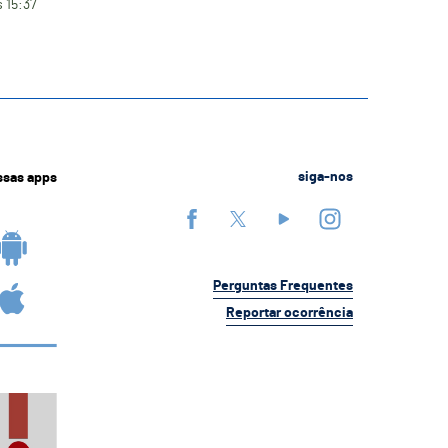
s 15:37
ssas apps
siga-nos
Perguntas Frequentes
Reportar ocorrência