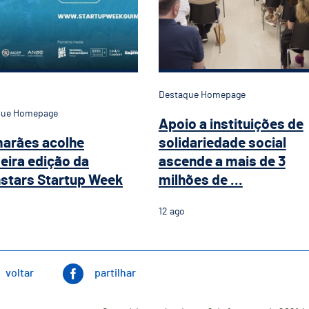
Destaque Homepage
que Homepage
Apoio a instituições de
arães acolhe
solidariedade social
eira edição da
ascende a mais de 3
stars Startup Week
milhões de ...
12
ago
voltar
partilhar