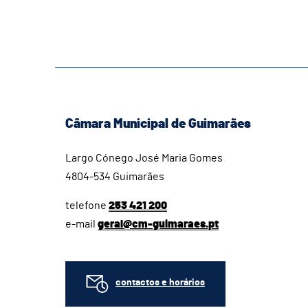
Câmara Municipal de Guimarães
Largo Cónego José Maria Gomes
4804-534 Guimarães
telefone
253 421 200
e-mail
geral@cm-guimaraes.pt
contactos e horários