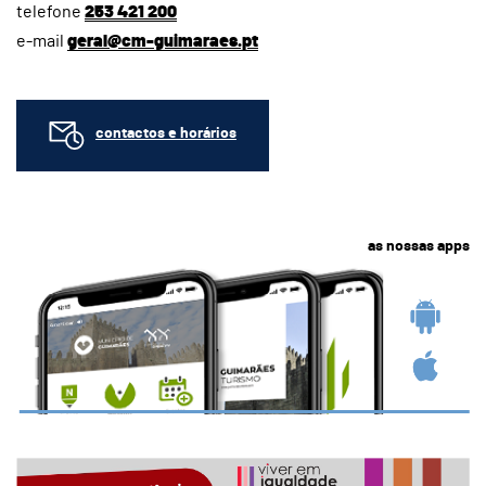
telefone
253 421 200
e-mail
geral@cm-guimaraes.pt
contactos e horários
as nossas apps