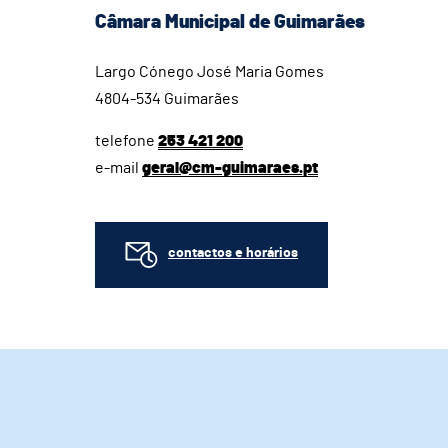
Câmara Municipal de Guimarães
Largo Cónego José Maria Gomes
4804-534 Guimarães
telefone
253 421 200
e-mail
geral@cm-guimaraes.pt
contactos e horários