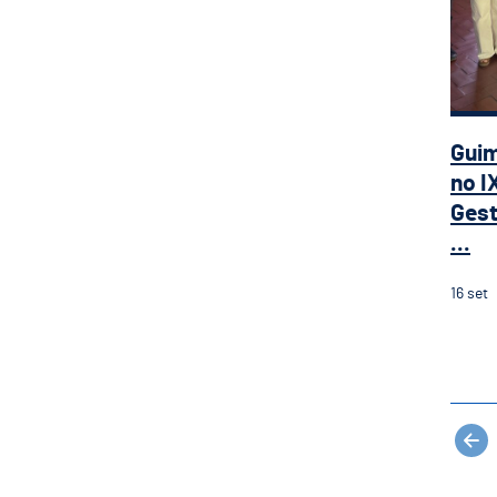
Gui
no I
Gest
...
16
set