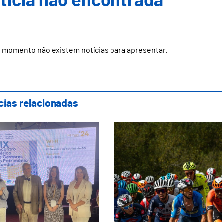
ticia não encontrada
 momento não existem notícias para apresentar.
cias relacionadas
marães Representada no IX Encontro Ibéric
Guimarães recebe a 5