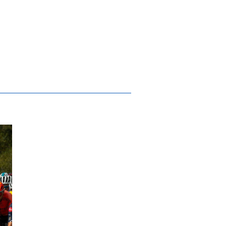
o de Gestores do Património Mundial em S
.ª etapa do 33.º Grande Prémio de Ciclism