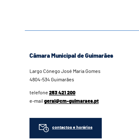
Câmara Municipal de Guimarães
Largo Cónego José Maria Gomes
4804-534 Guimarães
telefone
253 421 200
e-mail
geral@cm-guimaraes.pt
contactos e horários