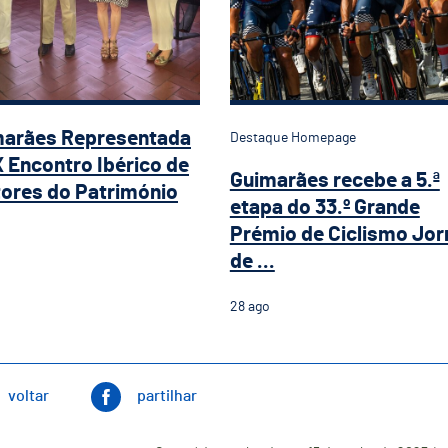
marães Representada
Destaque Homepage
X Encontro Ibérico de
Guimarães recebe a 5.ª
ores do Património
etapa do 33.º Grande
Prémio de Ciclismo Jor
de ...
28
ago
voltar
partilhar