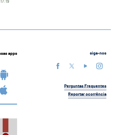
 17:19
ssas apps
siga-nos
Perguntas Frequentes
Reportar ocorrência