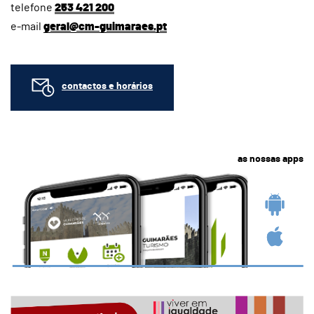
telefone
253 421 200
e-mail
geral@cm-guimaraes.pt
contactos e horários
as nossas apps