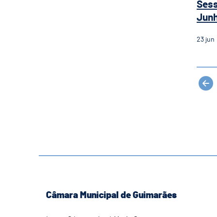
Sess
Jun
23
jun
Câmara Municipal de Guimarães