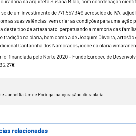
 curadoria da arquiteta Susana Milão, com coordenação científ
-se de um investimento de 771.557,34€ acrescido de IVA, adju
com as suas valências, vem criar as condições para uma ação 
ca deste tipo de artesanato, perpetuando a memória das famíl
e tradição na olaria, bem como a de Joaquim Oliveira, artesão q
adicional Cantarinha dos Namorados, ícone da olaria vimaranen
a foi financiada pelo Norte 2020 – Fundo Europeu de Desenvo
35,27€
de Junho
Dia Um de Portugal
inauguração
cultura
olaria
cias relacionadas