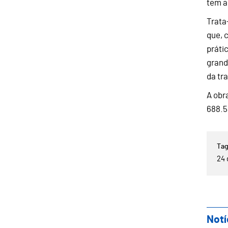
tem a
Trata
que, 
práti
grand
da tr
A obr
688.5
24 
Notí