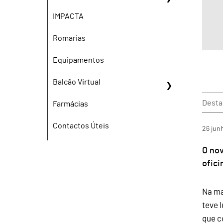
IMPACTA
Romarias
Equipamentos
Balcão Virtual
Dest
Farmácias
Contactos Úteis
26
jun
O no
ofici
Na ma
teve 
que c