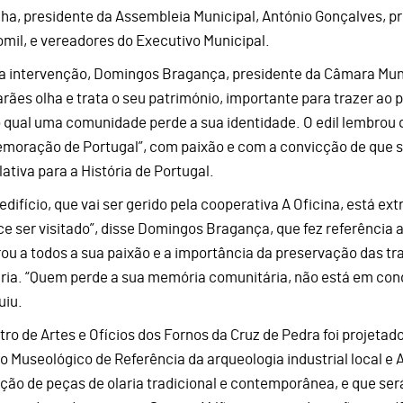
nha, presidente da Assembleia Municipal, António Gonçalves, p
omil, e vereadores do Executivo Municipal.
a intervenção, Domingos Bragança, presidente da Câmara Mun
rães olha e trata o seu património, importante para trazer ao
 qual uma comunidade perde a sua identidade. O edil lembrou q
moração de Portugal”, com paixão e com a convicção de que s
ativa para a História de Portugal.
 edifício, que vai ser gerido pela cooperativa A Oficina, está 
e ser visitado”, disse Domingos Bragança, que fez referência
ou a todos a sua paixão e a importância da preservação das t
aria. “Quem perde a sua memória comunitária, não está em cond
uiu.
ro de Artes e Ofícios dos Fornos da Cruz de Pedra foi projetado 
o Museológico de Referência da arqueologia industrial local e A
ção de peças de olaria tradicional e contemporânea, e que se