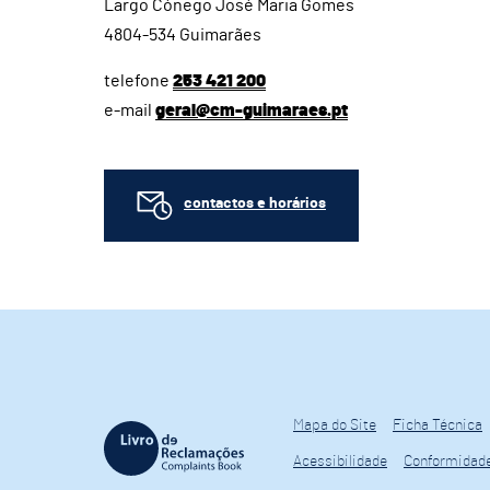
Largo Cónego José Maria Gomes
4804-534 Guimarães
telefone
253 421 200
e-mail
geral@cm-guimaraes.pt
contactos e horários
Mapa do Site
Ficha Técnica
Acessibilidade
Conformidad