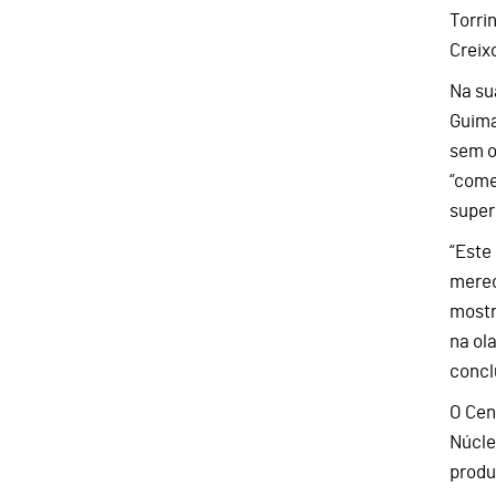
Torri
Creix
Na su
Guima
sem o
“come
superl
“Este
merec
mostr
na ol
concl
O Cent
Núcle
produ