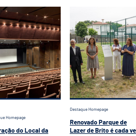
eração do Local da Sessão Solene do 24 d
Renovado Parque de 
Destaque Homepage
que Homepage
Renovado Parque de
ração do Local da
Lazer de Brito é cada v