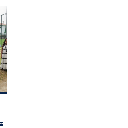
e Junho
Lazer de Brito é cada vez mais um espaço
ez