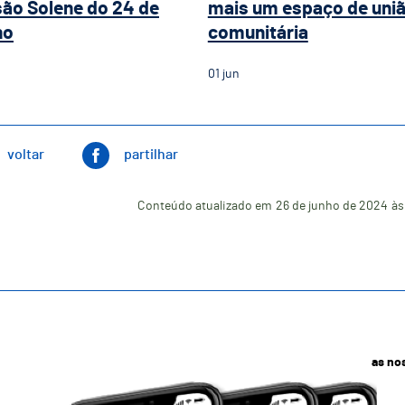
ão Solene do 24 de
mais um espaço de uni
ho
comunitária
01
jun
voltar
partilhar
Conteúdo atualizado em
26 de junho de 2024
às
as no