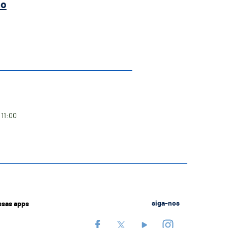
ão
 11:00
ssas apps
siga-nos