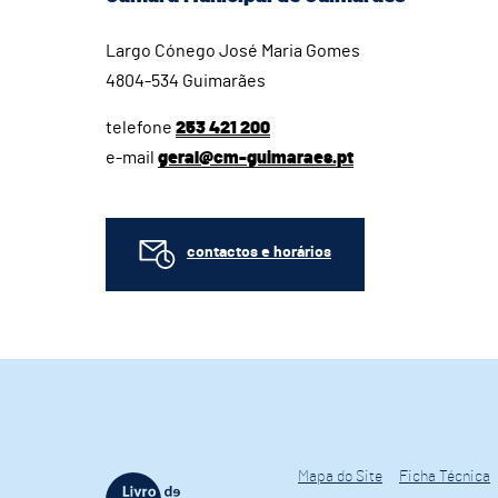
Largo Cónego José Maria Gomes
4804-534 Guimarães
telefone
253 421 200
e-mail
geral@cm-guimaraes.pt
contactos e horários
Mapa do Site
Ficha Técnica