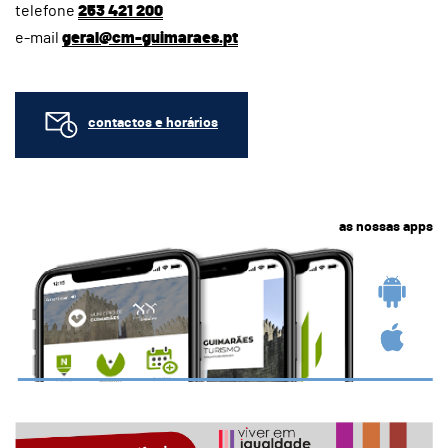
telefone
253 421 200
e-mail
geral@cm-guimaraes.pt
contactos e horários
as nossas apps