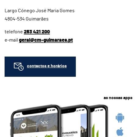
Largo Cónego José Maria Gomes
4804-534 Guimarães
telefone
253 421 200
e-mail
geral@cm-guimaraes.pt
contactos e horários
as nossas apps