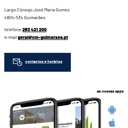
Largo Cónego José Maria Gomes
4804-534 Guimarães
telefone
253 421 200
e-mail
geral@cm-guimaraes.pt
contactos e horários
as nossas apps