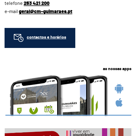
telefone
253 421 200
e-mail
geral@cm-guimaraes.pt
contactos e horários
as nossas apps