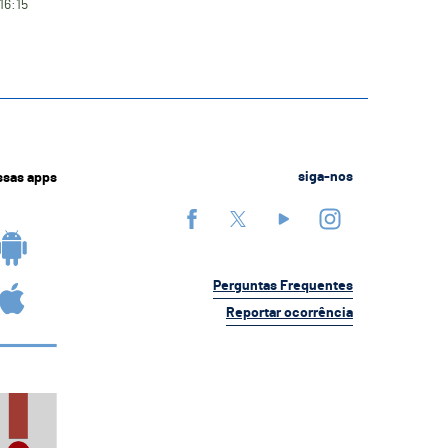
16:15
ssas apps
siga-nos
Perguntas Frequentes
Reportar ocorrência