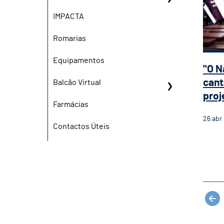
IMPACTA
Romarias
Equipamentos
"O N
cant
Balcão Virtual
proj
Farmácias
26
abr
Contactos Úteis