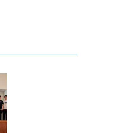
 projeto Cantânia
literacia em Inteligência Artificial capac