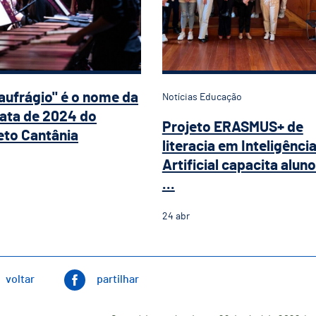
aufrágio" é o nome da
Notícias Educação
ata de 2024 do
Projeto ERASMUS+ de
eto Cantânia
literacia em Inteligênci
Artificial capacita alun
...
24
abr
voltar
partilhar