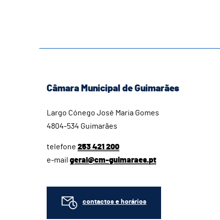
Câmara Municipal de Guimarães
Largo Cónego José Maria Gomes
4804-534 Guimarães
telefone
253 421 200
e-mail
geral@cm-guimaraes.pt
contactos e horários