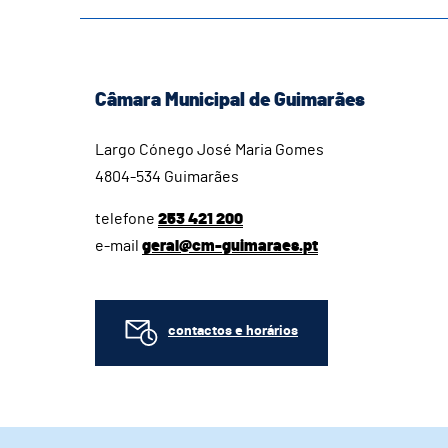
Câmara Municipal de Guimarães
Largo Cónego José Maria Gomes
4804-534 Guimarães
telefone
253 421 200
e-mail
geral@cm-guimaraes.pt
contactos e horários