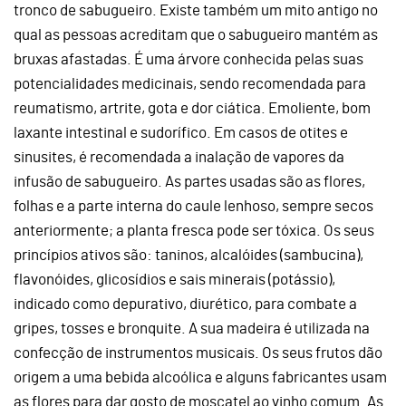
tronco de sabugueiro. Existe também um mito antigo no
qual as pessoas acreditam que o sabugueiro mantém as
bruxas afastadas. É uma árvore conhecida pelas suas
potencialidades medicinais, sendo recomendada para
reumatismo, artrite, gota e dor ciática. Emoliente, bom
laxante intestinal e sudorífico. Em casos de otites e
sinusites, é recomendada a inalação de vapores da
infusão de sabugueiro. As partes usadas são as flores,
folhas e a parte interna do caule lenhoso, sempre secos
anteriormente; a planta fresca pode ser tóxica. Os seus
princípios ativos são: taninos, alcalóides (sambucina),
flavonóides, glicosídios e sais minerais (potássio),
indicado como depurativo, diurético, para combate a
gripes, tosses e bronquite. A sua madeira é utilizada na
confecção de instrumentos musicais. Os seus frutos dão
origem a uma bebida alcoólica e alguns fabricantes usam
as flores para dar gosto de moscatel ao vinho comum. As