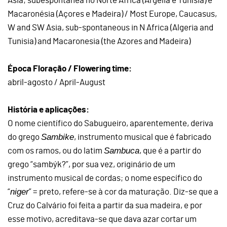
Ásia; subespontânea no Norte África (Argélia e Tunísia) e
Macaronésia (Açores e Madeira) / Most Europe, Caucasus,
W and SW Asia, sub-spontaneous in N Africa (Algeria and
Tunisia) and Macaronesia (the Azores and Madeira)
Época Floração / Flowering time:
abril-agosto / April-August
História e aplicações:
O nome científico do Sabugueiro, aparentemente, deriva
Sambike
do grego
, instrumento musical que é fabricado
Sambuca
com os ramos, ou do latim
, que é a partir do
grego “sambýk?”, por sua vez, originário de um
instrumento musical de cordas; o nome específico do
niger
“
” = preto, refere-se à cor da maturação. Diz-se que a
Cruz do Calvário foi feita a partir da sua madeira, e por
esse motivo, acreditava-se que dava azar cortar um