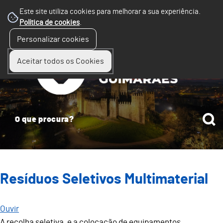
Este site utiliza cookies para melhorar a sua experiência.
Política de cookies
.
☰
Personalizar cookies
Menu
Aceitar todos os Cookies
Resíduos Seletivos Multimaterial
Ouvir
A recolha seletiva, e a colocação de equipamentos