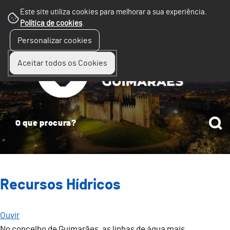
Este site utiliza cookies para melhorar a sua experiência.
Política de cookies
.
☰
Personalizar cookies
Menu
Aceitar todos os Cookies
Recursos Hídricos
Ouvir
No concelho de Guimarães, as linhas de água mais