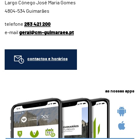
Largo Cónego José Maria Gomes
4804-534 Guimarães
telefone
253 421 200
e-mail
geral@cm-guimaraes.pt
contactos e horários
as nossas apps