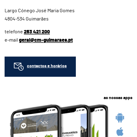
Largo Cónego José Maria Gomes
4804-534 Guimarães
telefone
253 421 200
e-mail
geral@cm-guimaraes.pt
contactos e horários
as nossas apps