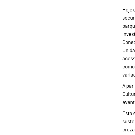
Hoje 
secun
parqu
inves
Conec
Unida
acess
como 
varia
A par
Cultu
event
Esta 
suste
cruza