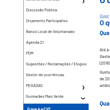
O 
Discussão Pública
Ouvir
Orçamento Participativo
O q
Banco Local de Voluntariado
Que
Agenda 21
Até à
PDM
Gastei
(2018)
Sugestões / Reclamações / Elogios
Guima
Gestor de ocorrências
de 20
ambic
PEGADAS
Guimarães Mais Verde
Qua
O que é a CVE