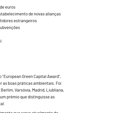
 de euros
estabelecimento de novas alianças
tidores estrangeiros
 subvenções
l
 o “European Green Capital Award”,
 as boas práticas ambientais. Foi
 Berlim, Varsóvia, Madrid, Liubliana,
r um prémio que distinguisse as
al.