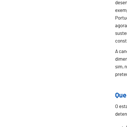
desen
exemp
Portu
agora
suste
const
A can
dimen
sim, 
prete
Que
O est
deten