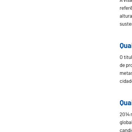
A vis
refer
altur
suste
Qua
O tít
de pr
metas
cidad
Qua
2014 
globa
candi