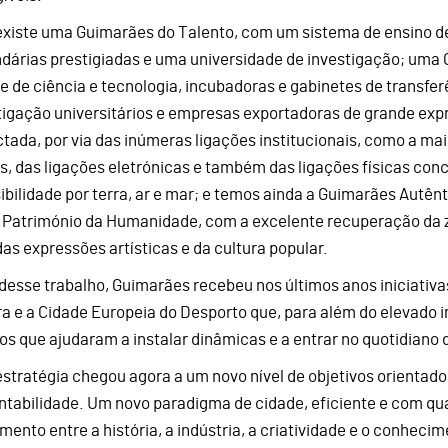
existe uma Guimarães do Talento, com um sistema de ensino d
dárias prestigiadas e uma universidade de investigação; uma
e de ciência e tecnologia, incubadoras e gabinetes de transfe
tigação universitários e empresas exportadoras de grande expr
tada, por via das inúmeras ligações institucionais, como a ma
s, das ligações eletrónicas e também das ligações físicas con
ibilidade por terra, ar e mar; e temos ainda a Guimarães Autênt
Património da Humanidade, com a excelente recuperação da 
das expressões artísticas e da cultura popular.
 desse trabalho, Guimarães recebeu nos últimos anos iniciativ
ra e a Cidade Europeia do Desporto que, para além do elevado 
os que ajudaram a instalar dinâmicas e a entrar no quotidiano
estratégia chegou agora a um novo nível de objetivos orientado
ntabilidade. Um novo paradigma de cidade, eficiente e com qua
mento entre a história, a indústria, a criatividade e o conhec