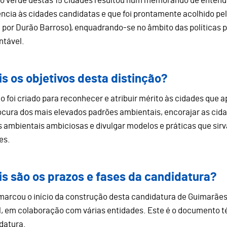
ão verde destas 15 cidades resultou num memorando de enten
ência às cidades candidatas e que foi prontamente acolhido pe
a por Durão Barroso), enquadrando-se no âmbito das políticas
ntável.
is os objetivos desta distinção?
ulo foi criado para reconhecer e atribuir mérito às cidades que
ocura dos mais elevados padrões ambientais, encorajar as c
 ambientais ambiciosas e divulgar modelos e práticas que sir
es.
is são os prazos e fases da candidatura?
marcou o início da construção desta candidatura de Guimarãe
l, em colaboração com várias entidades. Este é o documento t
datura.