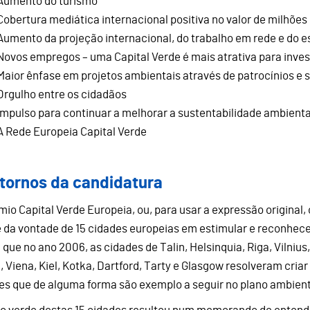
Aumento do turismo
Cobertura mediática internacional positiva no valor de milhões
Aumento da projeção internacional, do trabalho em rede e do 
Novos empregos – uma Capital Verde é mais atrativa para inves
Maior ênfase em projetos ambientais através de patrocínios e
Orgulho entre os cidadãos
Impulso para continuar a melhorar a sustentabilidade ambienta
A Rede Europeia Capital Verde
tornos da candidatura
mio Capital Verde Europeia, ou, para usar a expressão original,
 da vontade de 15 cidades europeias em estimular e reconhecer
que no ano 2006, as cidades de Talin, Helsinquia, Riga, Vilnius,
, Viena, Kiel, Kotka, Dartford, Tarty e Glasgow resolveram cria
es que de alguma forma são exemplo a seguir no plano ambient