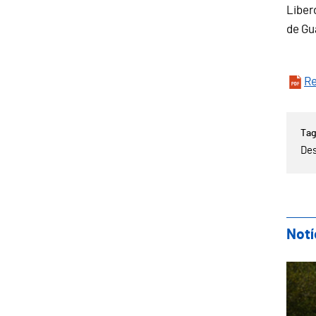
Liber
de Gu
R
Des
Notí
Gui