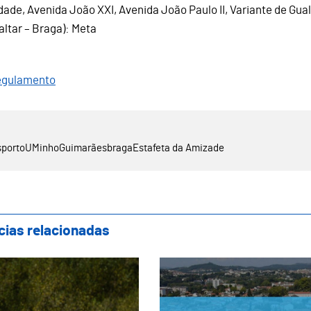
dade, Avenida João XXI, Avenida João Paulo II, Variante de Gua
altar – Braga): Meta
egulamento
porto
UMinho
Guimarães
braga
Estafeta da Amizade
cias relacionadas
marães recebe a 5.ª etapa do 33.º Grande P
Guimarães acolhe pr