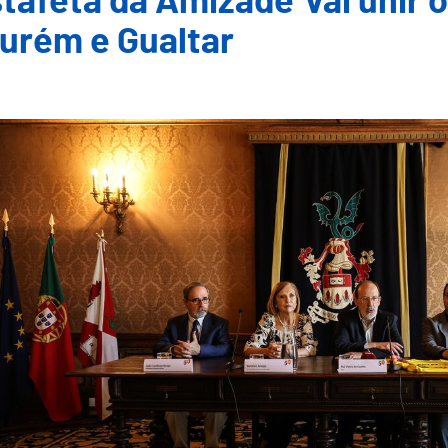
stafeta da Amizade' vai unir 
urém e Gualtar