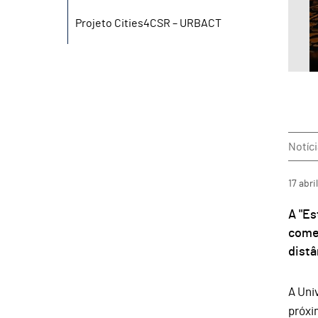
Projeto Cities4CSR – URBACT
Notíc
17
abril
A "Es
come
distâ
A Uni
próxi