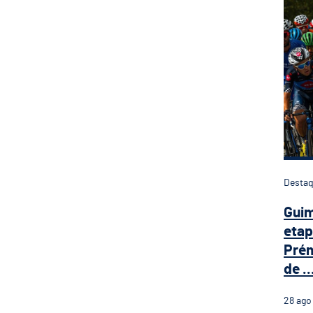
Desta
Guim
etap
Prém
de ..
28
ago