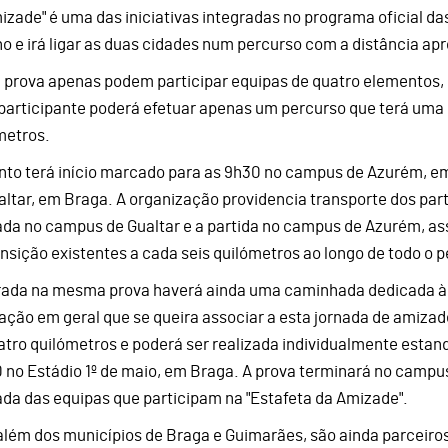
izade" é uma das iniciativas integradas no programa oficial 
o e irá ligar as duas cidades num percurso com a distância ap
 prova apenas podem participar equipas de quatro elementos,
participante poderá efetuar apenas um percurso que terá uma
metros.
nto terá início marcado para as 9h30 no campus de Azurém, e
altar, em Braga. A organização providencia transporte dos part
da no campus de Gualtar e a partida no campus de Azurém, ass
ansição existentes a cada seis quilómetros ao longo de todo o 
rada na mesma prova haverá ainda uma caminhada dedicada 
ação em geral que se queira associar a esta jornada de amiza
atro quilómetros e poderá ser realizada individualmente estand
 no Estádio 1º de maio, em Braga. A prova terminará no campus 
da das equipas que participam na "Estafeta da Amizade".
além dos municípios de Braga e Guimarães, são ainda parceiro