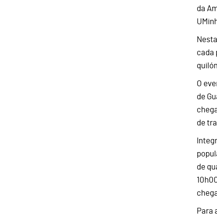
da Am
UMinh
Nesta
cada 
quiló
O eve
de Gu
chega
de tr
Integ
popul
de qu
10h00
chega
Para 