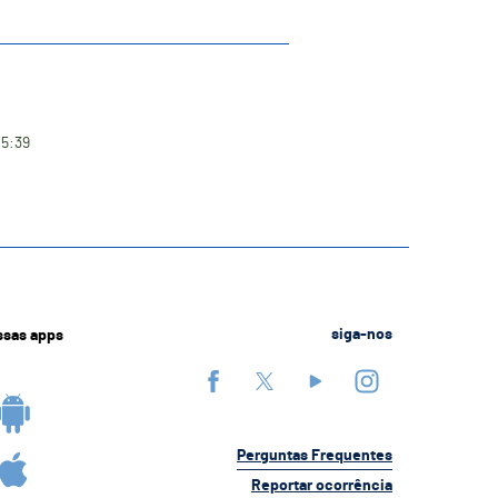
15:39
ssas apps
siga-nos
Perguntas Frequentes
Reportar ocorrência