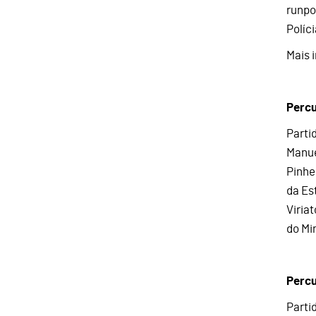
runpo
Políc
Mais 
Percu
Parti
Manue
Pinhei
da Est
Viria
do Mi
Perc
Parti