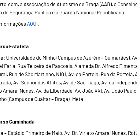
rto.com, a Associação de Atletismo de Braga (AAB), o Conselh
ia de Segurança Pública e a Guarda Nacional Republicana.
informações
AQUI.
rso Estafeta
da: Universidade do Minho (Campus de Azurém – Guimarães), Av
l Faria, Rua Teixeira de Pascoais, Alameda Dr. Alfredo Pimenta
ral, Rua de São Martinho, N101, Av. da Portela, Rua da Portela, 
rada, Av. Senhor dos Aflitos, Av. de São Tiago, Av. da Independê
to Amaral Nunes, Av. da Liberdade, Av. João XXI, Av. João Paulo 
nho (Campus de Gualtar – Braga): Meta
urso Caminhada
da – Estádio Primeiro de Maio, Av. Dr. Viriato Amaral Nunes, R