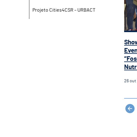
Projeto Cities4CSR – URBACT
Show
Even
“Fos
Nutri
26
out