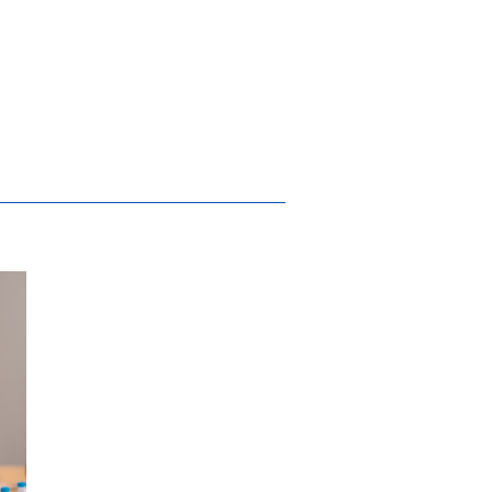
 “Fostering SMART Nutrition” com a Chef L
oio a alunos da Educação Pré-Escolar e 1