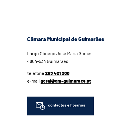
Câmara Municipal de Guimarães
Largo Cónego José Maria Gomes
4804-534 Guimarães
telefone
253 421 200
e-mail
geral@cm-guimaraes.pt
contactos e horários