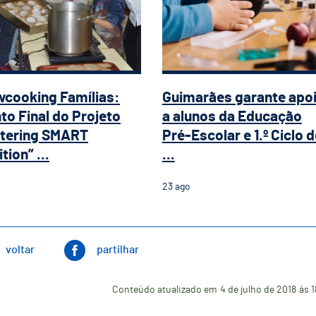
cooking Famílias:
Guimarães garante apo
to Final do Projeto
a alunos da Educação
tering SMART
Pré-Escolar e 1.º Ciclo 
tion” ...
...
23
ago
voltar
partilhar
Conteúdo atualizado em
4 de julho de 2018
às 