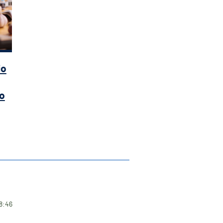
io
do
18:46