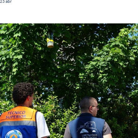
23
abr
Guimarães disponibiliza armadilhas para vespas velu