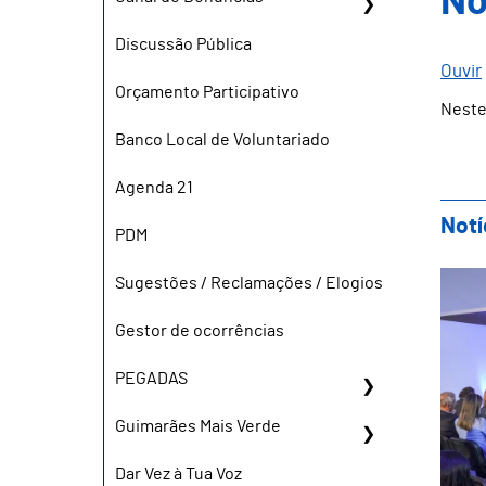
No
Discussão Pública
Ouvir
Orçamento Participativo
Neste
Banco Local de Voluntariado
Agenda 21
Notí
PDM
Gui
Sugestões / Reclamações / Elogios
Gestor de ocorrências
PEGADAS
Guimarães Mais Verde
Dar Vez à Tua Voz