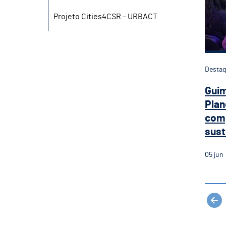
Projeto Cities4CSR – URBACT
Desta
Guim
Plan
com
sust
05
jun