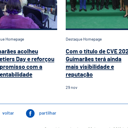
que Homepage
Destaque Homepage
arães acolheu
Com o título de CVE 20
etiers Day e reforçou
Guimarães terá ainda
promisso com a
mais visibilidade e
entabilidade
reputação
29
nov
voltar
partilhar