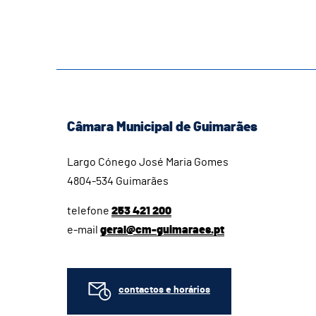
Câmara Municipal de Guimarães
Largo Cónego José Maria Gomes
4804-534 Guimarães
telefone
253 421 200
e-mail
geral@cm-guimaraes.pt
contactos e horários