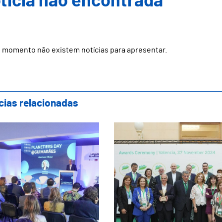
ticia não encontrada
 momento não existem notícias para apresentar.
cias relacionadas
marães acolheu Planetiers Day e reforçou
Com o título de CVE 