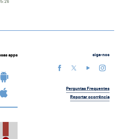
15:26
ssas apps
siga-nos
Perguntas Frequentes
Reportar ocorrência