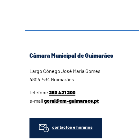
Câmara Municipal de Guimarães
Largo Cónego José Maria Gomes
4804-534 Guimarães
telefone
253 421 200
e-mail
geral@cm-guimaraes.pt
contactos e horários