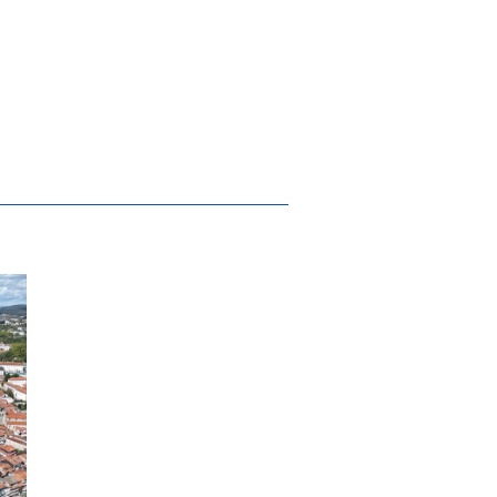
a-Alta Velocidade, será apresentado numa
stes de trânsito para a implementação de 