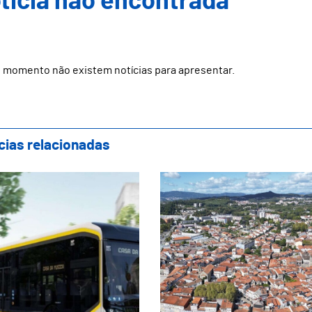
ticia não encontrada
 momento não existem notícias para apresentar.
cias relacionadas
jeto do Metrobus, ligação Guimarães-Brag
Guimarães realiza te