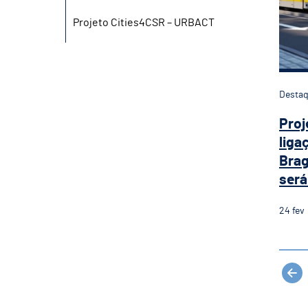
Projeto Cities4CSR – URBACT
Desta
Proj
liga
Brag
será 
24
fev