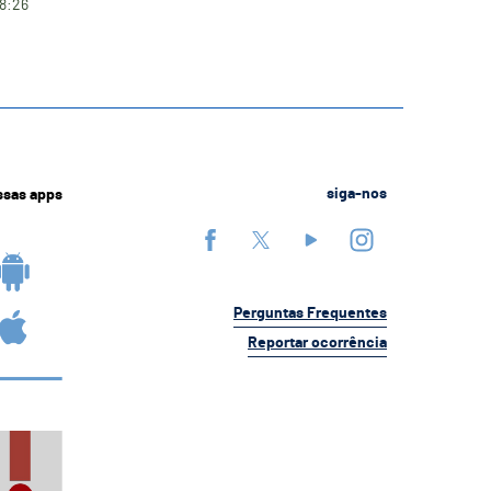
18:26
ssas apps
siga-nos
Perguntas Frequentes
Reportar ocorrência