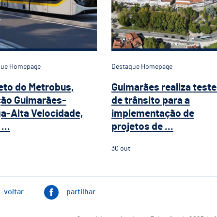
que Homepage
Destaque Homepage
eto do Metrobus,
Guimarães realiza test
ção Guimarães-
de trânsito para a
a-Alta Velocidade,
implementação de
...
projetos de ...
30
out
voltar
partilhar