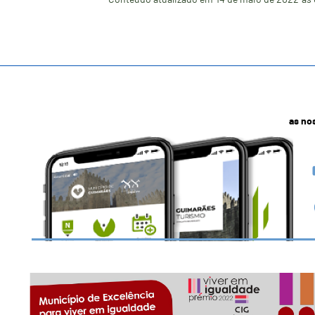
Conteúdo atualizado em
14 de maio de 2022
às 
as no