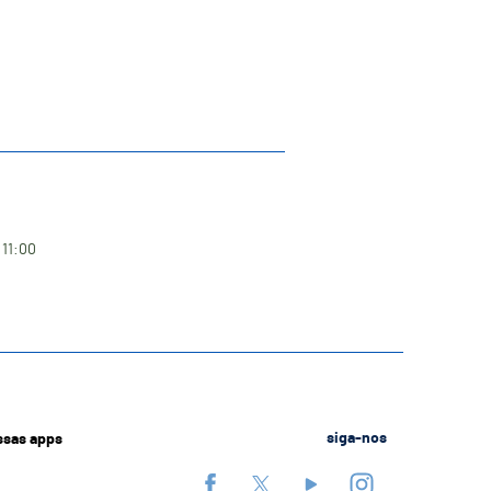
 11:00
ssas apps
siga-nos