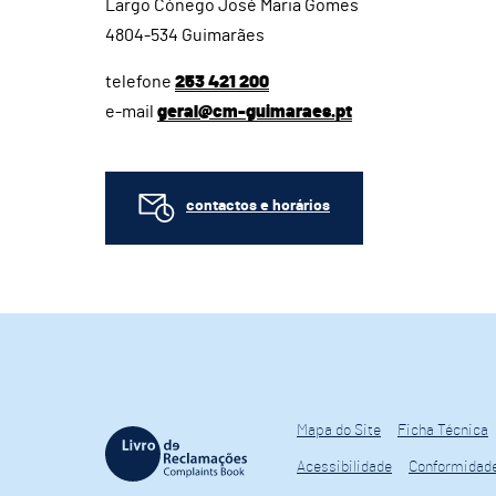
Largo Cónego José Maria Gomes
4804-534 Guimarães
telefone
253 421 200
e-mail
geral@cm-guimaraes.pt
contactos e horários
Mapa do Site
Ficha Técnica
Acessibilidade
Conformidad