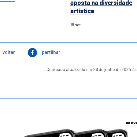
aposta na diversidade
artística
18
set
voltar
partilhar
Conteúdo atualizado em
26 de junho de 2024
às
as no