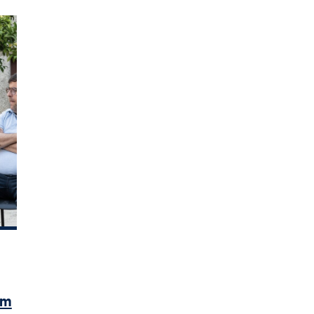
até às 16h00 de 30 de setembro
 Verão em Guimarães com aposta na divers
om