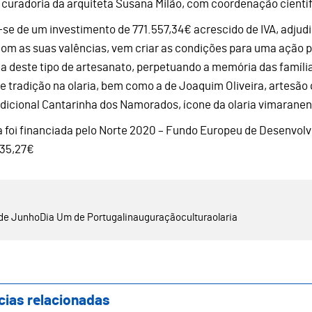
 curadoria da arquiteta Susana Milão, com coordenação científ
-se de um investimento de 771.557,34€ acrescido de IVA, adju
com as suas valências, vem criar as condições para uma ação 
ca deste tipo de artesanato, perpetuando a memória das famíl
e tradição na olaria, bem como a de Joaquim Oliveira, artesão q
adicional Cantarinha dos Namorados, ícone da olaria vimaranen
a foi financiada pelo Norte 2020 – Fundo Europeu de Desenvo
35,27€
de Junho
Dia Um de Portugal
inauguração
cultura
olaria
cias relacionadas