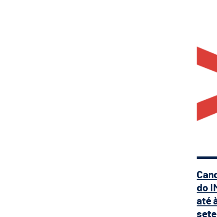
Can
Cand
do 
até 
set