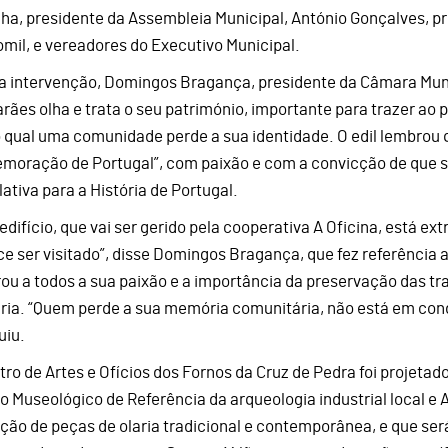
nha, presidente da Assembleia Municipal, António Gonçalves, p
omil, e vereadores do Executivo Municipal.
a intervenção, Domingos Bragança, presidente da Câmara Mun
rães olha e trata o seu património, importante para trazer ao
 qual uma comunidade perde a sua identidade. O edil lembrou q
moração de Portugal”, com paixão e com a convicção de que s
ativa para a História de Portugal.
 edifício, que vai ser gerido pela cooperativa A Oficina, está 
e ser visitado”, disse Domingos Bragança, que fez referência
ou a todos a sua paixão e a importância da preservação das t
aria. “Quem perde a sua memória comunitária, não está em cond
uiu.
ro de Artes e Ofícios dos Fornos da Cruz de Pedra foi projetado 
o Museológico de Referência da arqueologia industrial local e A
ção de peças de olaria tradicional e contemporânea, e que se