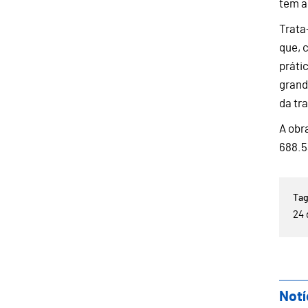
tem a
Trata
que, 
práti
grand
da tr
A obr
688.5
24 
Notí