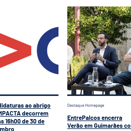
didaturas ao abrigo do IMPACTA decorrem 
EntrePalcos encerra
idaturas ao abrigo
Destaque Homepage
IMPACTA decorrem
EntrePalcos encerra
às 16h00 de 30 de
Verão em Guimarães c
embro