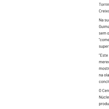
Torri
Creix
Na su
Guima
sem o
“come
superl
“Este
merec
mostr
na ol
concl
O Cent
Núcle
produ