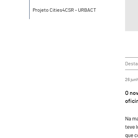
Projeto Cities4CSR – URBACT
Dest
26
jun
O no
ofici
Na ma
teve 
que c