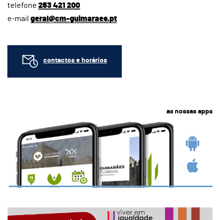
telefone
253 421 200
e-mail
geral@cm-guimaraes.pt
contactos e horários
as nossas apps