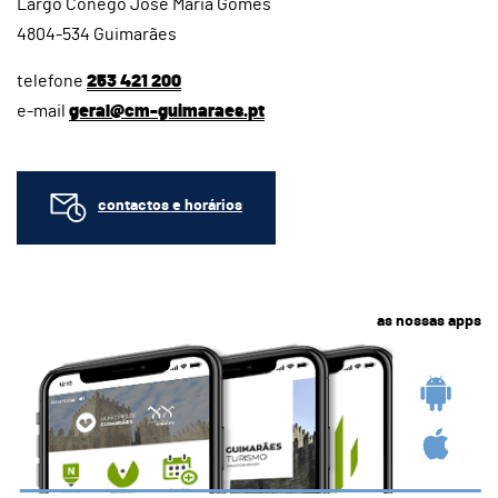
Largo Cónego José Maria Gomes
4804-534 Guimarães
telefone
253 421 200
e-mail
geral@cm-guimaraes.pt
contactos e horários
as nossas apps