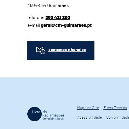
4804-534 Guimarães
telefone
253 421 200
e-mail
geral@cm-guimaraes.pt
contactos e horários
Mapa do Site
Ficha Técnica
Acessibilidade
Conformidad