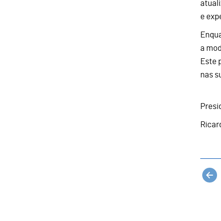
atual
e exp
Enqua
a mod
Este 
nas s
Presi
Ricar