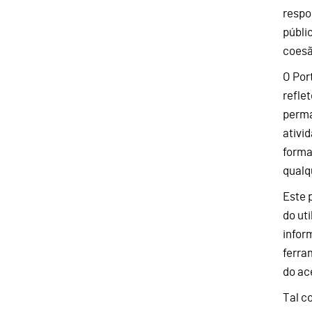
respo
públi
coesã
O Por
refle
perma
ativi
forma
qualq
Este 
do ut
infor
ferra
do ac
Tal c