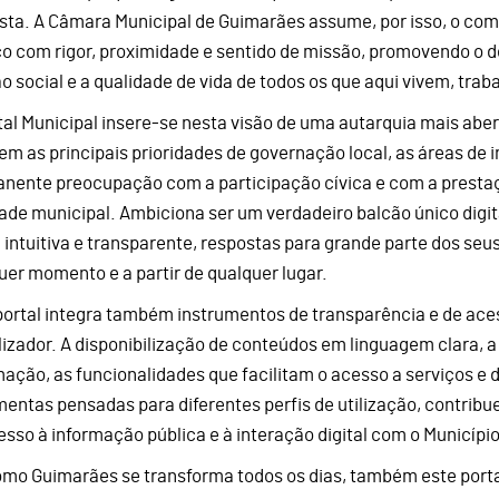
sta. A Câmara Municipal de Guimarães assume, por isso, o comp
co com rigor, proximidade e sentido de missão, promovendo o 
o social e a qualidade de vida de todos os que aqui vivem, tr
tal Municipal insere-se nesta visão de uma autarquia mais abe
tem as principais prioridades de governação local, as áreas de 
nente preocupação com a participação cívica e com a prestaç
dade municipal. Ambiciona ser um verdadeiro balcão único digi
 intuitiva e transparente, respostas para grande parte dos se
uer momento e a partir de qualquer lugar.
portal integra também instrumentos de transparência e de aces
ilizador. A disponibilização de conteúdos em linguagem clara, a
mação, as funcionalidades que facilitam o acesso a serviços 
mentas pensadas para diferentes perfis de utilização, contrib
esso à informação pública e à interação digital com o Município
omo Guimarães se transforma todos os dias, também este por