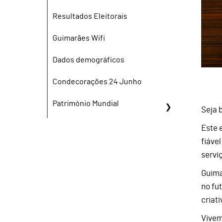
Resultados Eleitorais
Guimarães Wifi
Dados demográficos
Condecorações 24 Junho
Património Mundial
Seja 
Este 
fiáve
servi
Guima
no fu
criati
Vivem