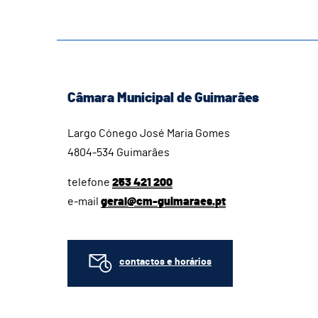
Câmara Municipal de Guimarães
Largo Cónego José Maria Gomes
4804-534 Guimarães
telefone
253 421 200
e-mail
geral@cm-guimaraes.pt
contactos e horários