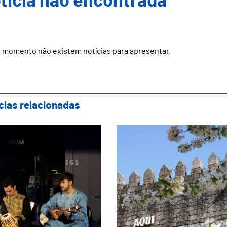
ticia não encontrada
 momento não existem notícias para apresentar.
cias relacionadas
anca hoje o Festival Guimarães Clássico
Torre da Alfândega d