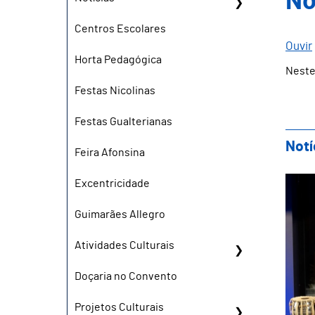
No
Centros Escolares
Ouvir
Horta Pedagógica
Neste
Festas Nicolinas
Festas Gualterianas
Notí
Feira Afonsina
Arr
Excentricidade
Guimarães Allegro
Atividades Culturais
Doçaria no Convento
Projetos Culturais