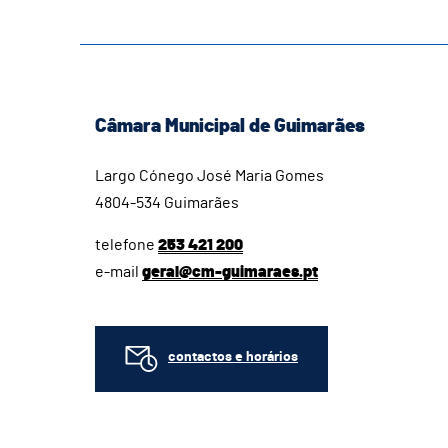
Câmara Municipal de Guimarães
Largo Cónego José Maria Gomes
4804-534 Guimarães
telefone
253 421 200
e-mail
geral@cm-guimaraes.pt
contactos e horários