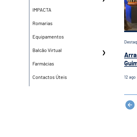
IMPACTA
Romarias
Equipamentos
Desta
Balcão Virtual
Arra
Guim
Farmácias
Contactos Úteis
12
ago