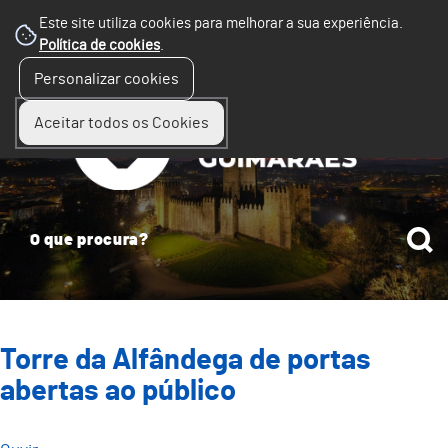
Este site utiliza cookies para melhorar a sua experiência.
Política de cookies
.
☰
Personalizar cookies
Menu
Aceitar todos os Cookies
Torre da Alfândega de portas
abertas ao público