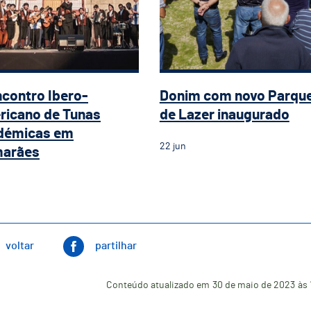
Encontro Ibero-
Donim com novo Parqu
icano de Tunas
de Lazer inaugurado
démicas em
22
jun
marães
voltar
partilhar
Conteúdo atualizado em
30 de maio de 2023
às 