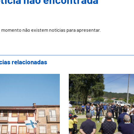
ticia não encontrada
 momento não existem notícias para apresentar.
cias relacionadas
 Encontro Ibero-Americano de Tunas Acad
Donim com novo Par