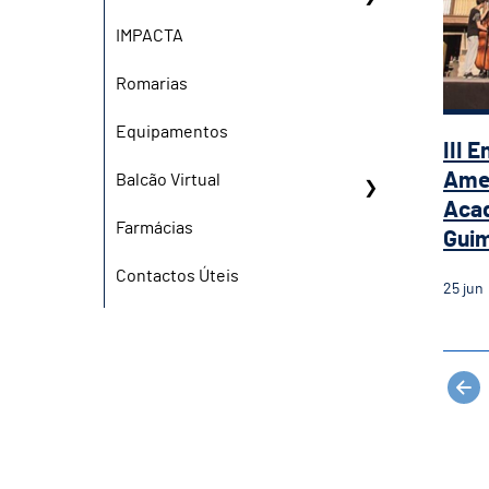
IMPACTA
Romarias
Equipamentos
III 
Amer
Balcão Virtual
Aca
Farmácias
Gui
Contactos Úteis
25
jun