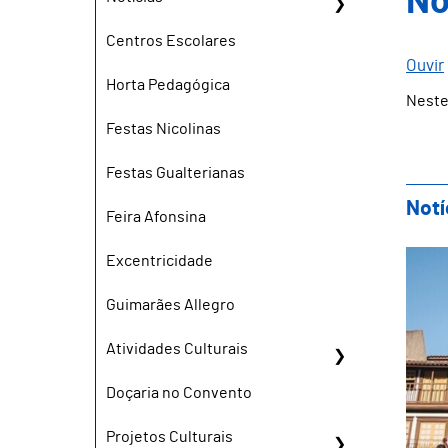
No
Centros Escolares
Ouvir
Horta Pedagógica
Neste
Festas Nicolinas
Festas Gualterianas
Notí
Feira Afonsina
III
Excentricidade
Guimarães Allegro
Atividades Culturais
Doçaria no Convento
Projetos Culturais