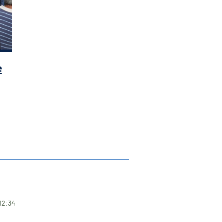
e
12:34