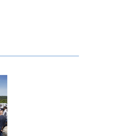
émicas em Guimarães
que de Lazer inaugurado