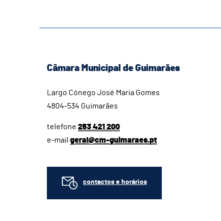
Câmara Municipal de Guimarães
Largo Cónego José Maria Gomes
4804-534 Guimarães
telefone
253 421 200
e-mail
geral@cm-guimaraes.pt
contactos e horários