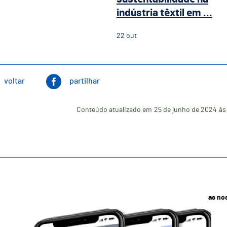
indústria têxtil em ...
22
out
voltar
partilhar
Conteúdo atualizado em
25 de junho de 2024
às
as no