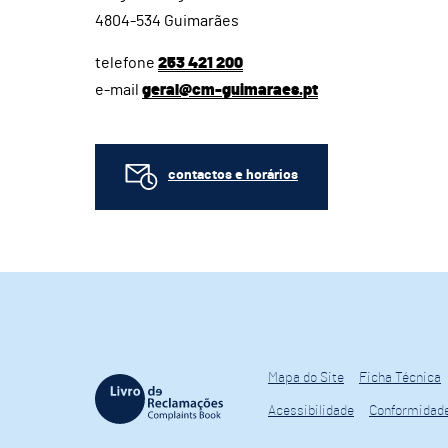
4804-534 Guimarães
telefone
253 421 200
e-mail
geral@cm-guimaraes.pt
contactos e horários
Mapa do Site
Ficha Técnica
Acessibilidade
Conformidad