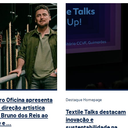
tro Oficina apresenta nova direção artísti
Textile Talks destac
ro Oficina apresenta
Destaque Homepage
 direção artística
Textile Talks destacam
Bruno dos Reis ao
inovação e
e ...
sustentabilidade na