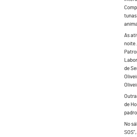
Compo
tunas
anima
As at
noite
Patro
Labor
de Se
Olive
Olivei
Outra
de Ho
padro
No sá
SOS”,